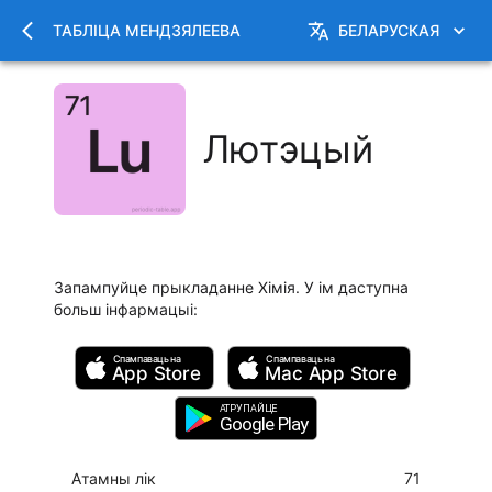
ТАБЛІЦА МЕНДЗЯЛЕЕВА
БЕЛАРУСКАЯ
Лютэцый
Запампуйце прыкладанне Хімія. У ім даступна
больш інфармацыі
:
Спампаваць на
Спампаваць на
App Store
Mac
App Store
АТРУПАЙЦЕ
Google Play
Атамны лік
71