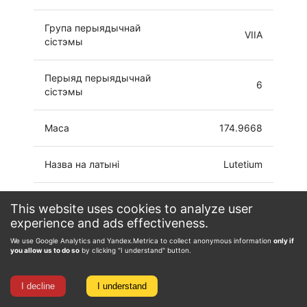
Група перыядычнай
VIIA
сістэмы
Перыяд перыядычнай
6
сістэмы
Маса
174.9668
Назва на латыні
Lutetium
[Xe]4f14
This website uses cookies to analyze user
Электронная канфігурацыя
5d6s2
experience and ads effectiveness.
We use Google Analytics and Yandex.Metrica to collect anonymous information
only if
Ступень акіслення
0, 1, 2, 3
you allow us to do so
by clicking "I understand" button.
I decline
I understand