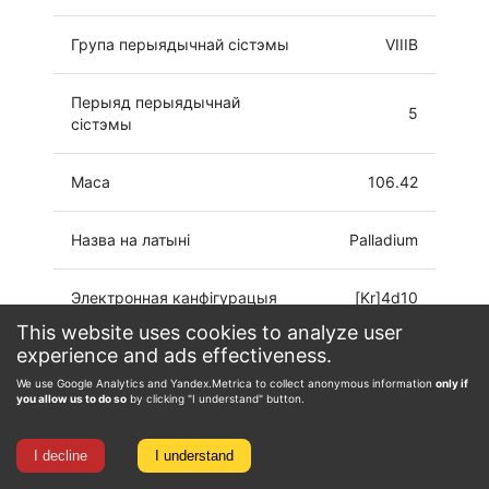
Група перыядычнай сістэмы
VIIIB
Перыяд перыядычнай
5
сістэмы
Маса
106.42
Назва на латыні
Palladium
Электронная канфігурацыя
[Kr]4d10
This website uses cookies to analyze user
experience and ads effectiveness.
Ступень акіслення
0, 1, 2, 3, 4
We use Google Analytics and Yandex.Metrica to collect anonymous information
only if
you allow us to do so
by clicking "I understand" button.
I decline
I understand