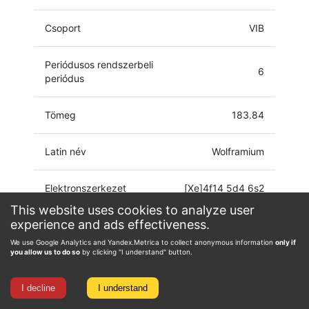
Csoport
VIB
Periódusos rendszerbeli
6
periódus
Tömeg
183.84
Latin név
Wolframium
Elektronszerkezet
[Xe]4f14 5d4 6s2
This website uses cookies to analyze user
experience and ads effectiveness.
-4, -2, -1, 0, 1, 2, 3,
Oxidációs állapot
4, 5, 6
We use Google Analytics and Yandex.Metrica to collect anonymous information
only if
you allow us to do so
by clicking "I understand" button.
I decline
I understand