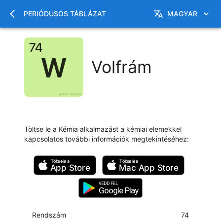
PERIÓDUSOS TÁBLÁZAT
MAGYAR
Volfrám
Töltse le a Kémia alkalmazást a kémiai elemekkel
kapcsolatos további információk megtekintéséhez
:
Töltse le a
Töltse le a
App Store
Mac
App Store
VEDD FEL
Google Play
Rendszám
74