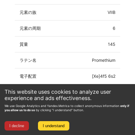
元素の族
VIIB
元素の周期
6
質量
145
ラテン名
Promethium
電子配置
[Xe]4f5 6s2
This website uses cookies to analyze user
酸化数
0, 2, 3
experience and ads effectiveness.
We use Google Analytics and Yandex.Metrica to collect anonymous information
only if
you allow us to do so
by clicking "I understand" button.
I decline
I understand