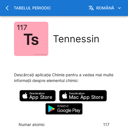
TABELUL PERIODIC
ROMÂNĂ
Tennessin
Descărcați aplicația Chimie pentru a vedea mai multe
informații despre elementul chimic
:
Descărcați pe
Descărcați pe
App Store
Mac
App Store
PUNEȚI-O
Google Play
Numar atomic
117