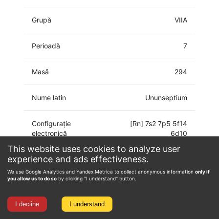
Grupă
VIIA
Perioadă
7
Masă
294
Nume latin
Ununseptium
Configurație
[Rn] 7s2 7p5 5f14
electronică
6d10
This website uses cookies to analyze user
experience and ads effectiveness.
Starea de oxidare
-1, 0, 1, 3, 5
We use Google Analytics and Yandex.Metrica to collect anonymous information
only if
you allow us to do so
by clicking "I understand" button.
I decline
I understand