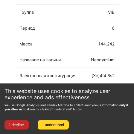
Группа
VIB
Период
6
Масса
144.242
Название на латыни
Neodymium
Электронная конфигурация
[Xe]4f4 6s2
This website uses cookies to analyze user
Степень окисления
0, 2, 3, 4
experience and ads effectiveness.
We use Google Analytics and Yandex.Metrica to collect anonymous information
only if
you allow us to do so
by clicking "I understand" button.
I decline
I understand