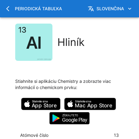
PERIODICKÁ TABUĽKA
SLOVENČINA
Hliník
Stiahnite si aplikáciu Chemistry a zobrazte viac
informácií o chemickom prvku
:
Stiahnite si na
Stiahnite si na
App Store
Mac
App Store
ZÍSKAJTE TO
Google Play
Atómové číslo
13