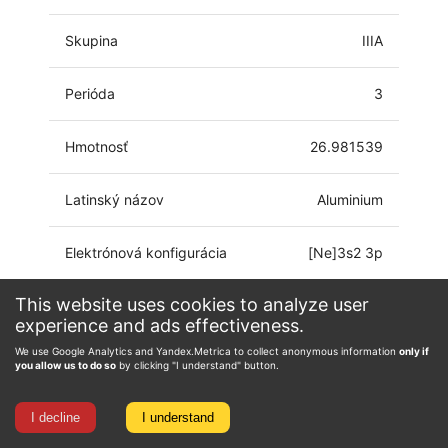
Skupina
IIIA
Perióda
3
Hmotnosť
26.981539
Latinský názov
Aluminium
Elektrónová konfigurácia
[Ne]3s2 3p
This website uses cookies to analyze user
Oxidačné číslo
-2, -1, 0, 1, 2, 3
experience and ads effectiveness.
We use Google Analytics and Yandex.Metrica to collect anonymous information
only if
you allow us to do so
by clicking "I understand" button.
I decline
I understand