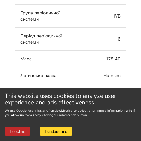
Група періодичної
IVB
системи
Період періодичної
6
системи
Маса
178.49
Латинська назва
Hafnium
[Xe]4f14 5d2
This website uses cookies to analyze user
Електронна конфігурація
6s2
experience and ads effectiveness.
We use Google Analytics and Yandex.Metrica to collect anonymous information
only if
Ступінь окиснення
-2, 0, 1, 2, 3, 4
you allow us to do so
by clicking "I understand" button.
I decline
I understand