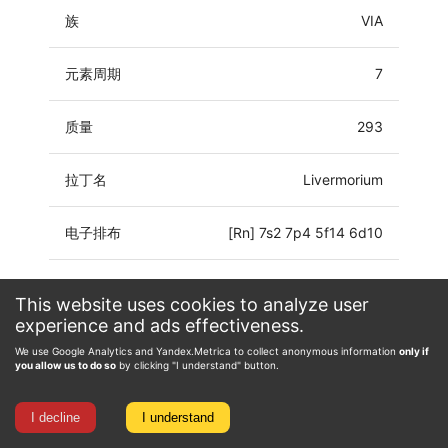
族
VIA
元素周期
7
质量
293
拉丁名
Livermorium
电子排布
[Rn] 7s2 7p4 5f14 6d10
氧化态
-2, 0, 2, 4
This website uses cookies to analyze user
experience and ads effectiveness.
We use Google Analytics and Yandex.Metrica to collect anonymous information
only if
you allow us to do so
by clicking "I understand" button.
I decline
I understand