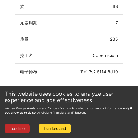
族
IIB
元素周期
7
质量
285
拉丁名
Copernicium
电子排布
[Rn] 7s2 5f14 6d10
氧化态
0, 1, 2
This website uses cookies to analyze user
experience and ads effectiveness.
We use Google Analytics and Yandex.Metrica to collect anonymous information
only if
you allow us to do so
by clicking "I understand" button.
I decline
I understand