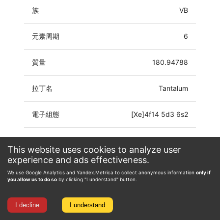
族
VB
元素周期
6
質量
180.94788
拉丁名
Tantalum
電子組態
[Xe]4f14 5d3 6s2
氧化態
-3, -1, 0, 1, 2, 3, 4, 5
This website uses cookies to analyze user
experience and ads effectiveness.
We use Google Analytics and Yandex.Metrica to collect anonymous information
only if
you allow us to do so
by clicking "I understand" button.
I decline
I understand