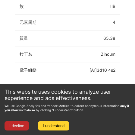
族
IIB
元素周期
4
質量
65.38
拉丁名
Zincum
電子組態
[Ar]3d10 4s2
氧化態
-2, 0, 1, 2
This website uses cookies to analyze user
experience and ads effectiveness.
We use Google Analytics and Yandex.Metrica to collect anonymous information
only if
you allow us to do so
by clicking "I understand" button.
I decline
I understand