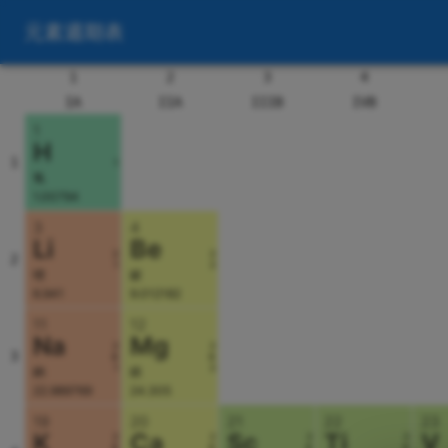
元素週期表
1
2
3
4
IA
IIA
IIIB
IVB
1
H
1
1
氢
1.00794
3
4
Li
Be
2
2
2
1
2
锂
鈹
6.941
9.012182
11
12
Na
Mg
2
2
3
8
8
1
2
鈉
鎂
22.989769
24.305
19
20
21
22
23
K
Ca
Sc
Ti
V
2
2
2
2
8
8
8
8