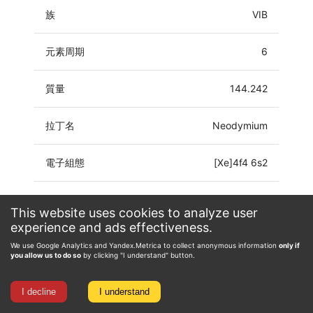
族
VIB
元素周期
6
質量
144.242
拉丁名
Neodymium
電子組態
[Xe]4f4 6s2
氧化態
0, 2, 3, 4
This website uses cookies to analyze user
experience and ads effectiveness.
We use Google Analytics and Yandex.Metrica to collect anonymous information
only if
you allow us to do so
by clicking "I understand" button.
I decline
I understand