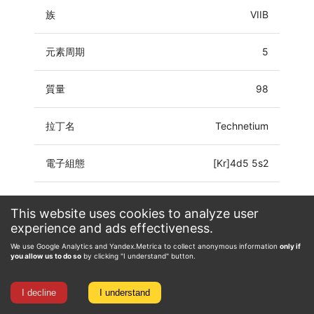
族
VIIB
元素周期
5
質量
98
拉丁名
Technetium
電子組態
[Kr]4d5 5s2
氧化態
-3, -1, 0, 1, 2, 3, 4, 5, 6, 7
This website uses cookies to analyze user
experience and ads effectiveness.
We use Google Analytics and Yandex.Metrica to collect anonymous information
only if
you allow us to do so
by clicking "I understand" button.
I decline
I understand