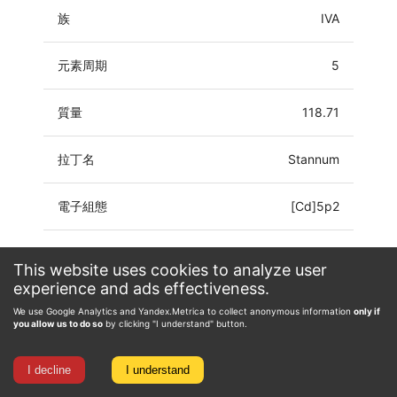
族
IVA
元素周期
5
質量
118.71
拉丁名
Stannum
電子組態
[Cd]5p2
氧化態
-4, -3, -2, -1, 0, 1, 2, 3, 4
This website uses cookies to analyze user
experience and ads effectiveness.
We use Google Analytics and Yandex.Metrica to collect anonymous information
only if
you allow us to do so
by clicking "I understand" button.
I decline
I understand