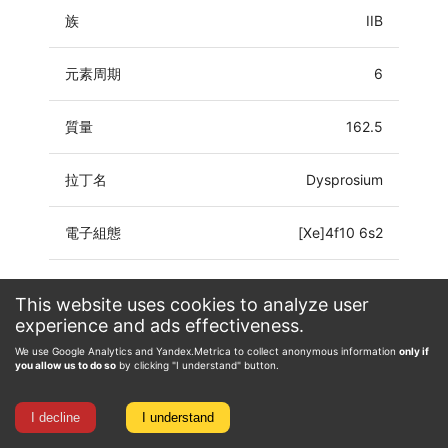
族
IIB
元素周期
6
質量
162.5
拉丁名
Dysprosium
電子組態
[Xe]4f10 6s2
氧化態
0, 1, 2, 3
This website uses cookies to analyze user
experience and ads effectiveness.
We use Google Analytics and Yandex.Metrica to collect anonymous information
only if
you allow us to do so
by clicking "I understand" button.
I decline
I understand