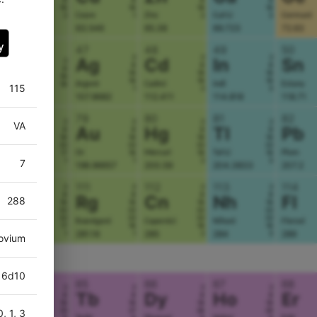
16
18
18
18
Níquel
2
Coure
1
Zinc
2
Gal·Li
3
Germani
58.6934
63.546
65.38
69.723
72.63
y
46
47
48
49
50
2
2
2
Pd
Ag
Cd
In
Sn
2
8
8
8
8
18
18
18
18
18
18
18
Pal·Ladi
18
Argent
Cadmi
Indi
Estany
115
1
2
3
106.42
107.8682
112.411
114.818
118.71
78
79
80
81
82
2
2
2
2
VA
Pt
Au
Hg
Tl
Pb
8
8
8
8
18
18
18
18
32
32
32
32
Platí
17
Or
18
Mercuri
18
Tal·Li
18
Plom
1
1
2
3
7
195.084
196.96657
200.59
204.3833
207.2
110
111
112
113
114
2
2
2
2
8
8
8
8
Ds
Rg
Cn
Nh
Fl
288
18
18
18
18
32
32
32
32
32
32
32
32
Darmstadti
Roentgeni
Copernici
Nihoni
Flerovi
17
18
18
18
281.17
281.16
285
284
289
1
1
2
3
ovium
4 6d10
64
65
66
67
68
2
2
2
2
Gd
Tb
Dy
Ho
Er
8
8
8
8
18
18
18
18
25
27
28
29
0, 1, 3