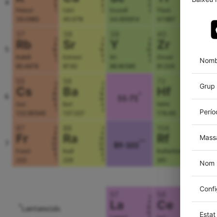
4
8
8
9
10
Potassi
1
Calci
2
Escandi
2
Titani
2
Vana
39.0983
40.078
44.955914
47.867
50.9
37
38
39
40
41
2
2
2
2
Rb
Sr
Y
Zr
N
8
8
8
8
5
18
18
18
18
8
8
9
10
Rubidi
Estronci
Itri
Zirconi
Niobi
Nomb
1
2
2
2
85.4678
87.62
88.90585
91.224
92.9
55
56
72
73
2
2
2
Grup 
Cs
Ba
Hf
T
8
8
8
18
18
18
6
*
51-71
18
18
32
Cesi
8
Bari
8
Hafni
10
Tànta
1
2
2
Perío
132.90546
137.327
178.49
180.
87
88
104
105
2
2
2
8
8
8
Fr
Ra
Rf
D
Mass
18
18
18
7
**
32
32
32
89-103
18
18
32
Franci
Radi
Rutherfordi
Dubn
8
8
10
223
226
261
268
1
2
2
Nom l
Confi
57
58
59
2
2
La
Ce
Pr
8
8
*
18
18
Lantanoids
18
19
Estat