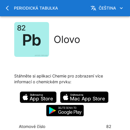
PERIODICKÁ TABULKA
ČEŠTINA
Olovo
Stáhněte si aplikaci Chemie pro zobrazení více
informací o chemickém prvku
:
Stáhnout na
Stáhnout na
App Store
Mac
App Store
DEJTE SE NA TO
Google Play
Atomové číslo
82