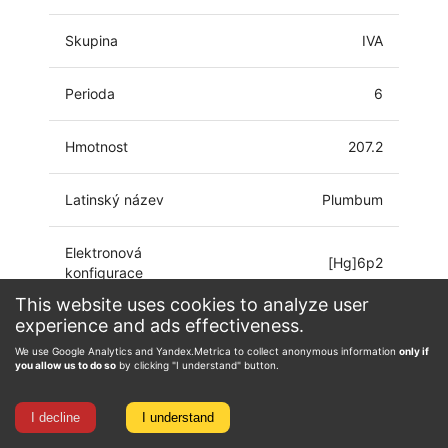
Skupina
IVA
Perioda
6
Hmotnost
207.2
Latinský název
Plumbum
Elektronová
[Hg]6p2
konfigurace
This website uses cookies to analyze user
experience and ads effectiveness.
-4, -2, -1, 0, 1, 2, 3,
Oxidační číslo
4
We use Google Analytics and Yandex.Metrica to collect anonymous information
only if
you allow us to do so
by clicking "I understand" button.
I decline
I understand