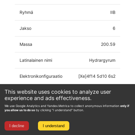
Ryhmä
IIB
Jakso
6
Massa
200.59
Latinalainen nimi
Hydrargyrum
Elektronikonfiguraatio
[Xe]4f14 5d10 6s2
This website uses cookies to analyze user
Hapetustila
-2, 0, 1, 2
experience and ads effectiveness.
We use Google Analytics and Yandex.Metrica to collect anonymous information
only if
you allow us to do so
by clicking "I understand" button.
I decline
I understand