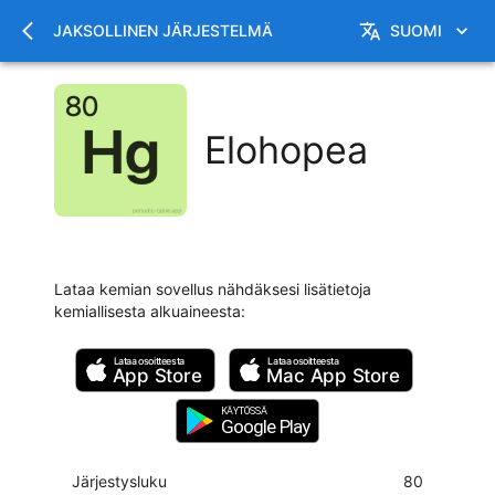
JAKSOLLINEN JÄRJESTELMÄ
SUOMI
Elohopea
Lataa kemian sovellus nähdäksesi lisätietoja
kemiallisesta alkuaineesta
:
Lataa osoitteesta
Lataa osoitteesta
App Store
Mac
App Store
KÄYTÖSSÄ
Google Play
Järjestysluku
80