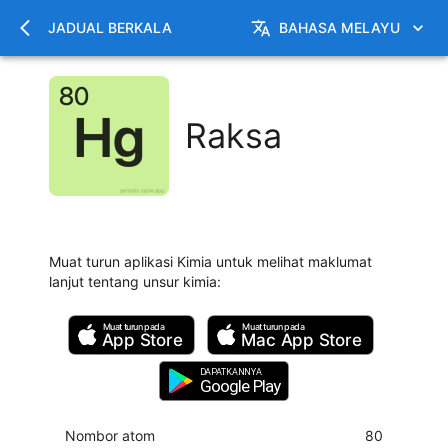
JADUAL BERKALA
BAHASA MELAYU
Raksa
Muat turun aplikasi Kimia untuk melihat maklumat
lanjut tentang unsur kimia
:
Muat turun pada
Muat turun pada
App Store
Mac
App Store
DAPATKANNYA
Google Play
Nombor atom
80