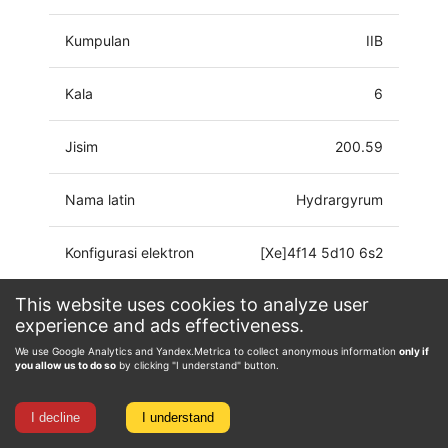
Kumpulan
IIB
Kala
6
Jisim
200.59
Nama latin
Hydrargyrum
Konfigurasi elektron
[Xe]4f14 5d10 6s2
This website uses cookies to analyze user
Keadaan pengoksidaan
-2, 0, 1, 2
experience and ads effectiveness.
We use Google Analytics and Yandex.Metrica to collect anonymous information
only if
you allow us to do so
by clicking "I understand" button.
I decline
I understand