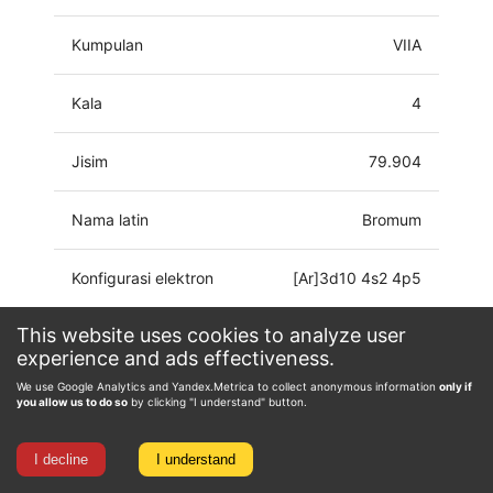
Kumpulan
VIIA
Kala
4
Jisim
79.904
Nama latin
Bromum
Konfigurasi elektron
[Ar]3d10 4s2 4p5
This website uses cookies to analyze user
Keadaan pengoksidaan
-1, 0, 1, 3, 4, 5
experience and ads effectiveness.
We use Google Analytics and Yandex.Metrica to collect anonymous information
only if
you allow us to do so
by clicking "I understand" button.
I decline
I understand