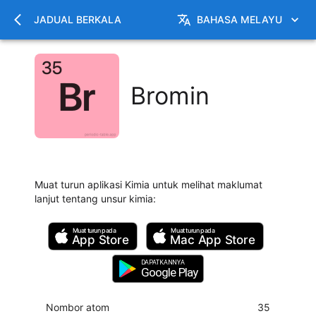
JADUAL BERKALA
BAHASA MELAYU
Bromin
Muat turun aplikasi Kimia untuk melihat maklumat
lanjut tentang unsur kimia
:
Muat turun pada
Muat turun pada
App Store
Mac
App Store
DAPATKANNYA
Google Play
Nombor atom
35