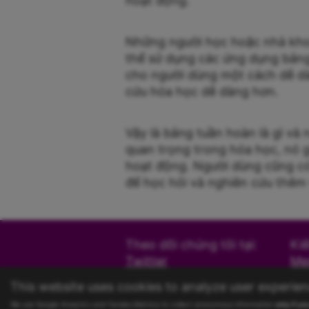
hoạt động.
Những người học hoặc nhà kho
thể sử dụng các ứng dụng bảng
cho người dùng một cách dễ dà
cứu hóa học dễ dàng hơn.
Vậy là bảng tuần hoàn là gì và
quan trọng trong hóa học, nó 
hoạt động. Người dùng cũng có
để học hỏi và nghiên cứu thêm
Theo dõi chúng tôi tại:
Kiể
Twitter
Me
Facebook
Ma
This website uses cookies to analyze user experien
VK
Br
We use Google Analytics and Yandex.Metrica to collect anonymous information
only if yo