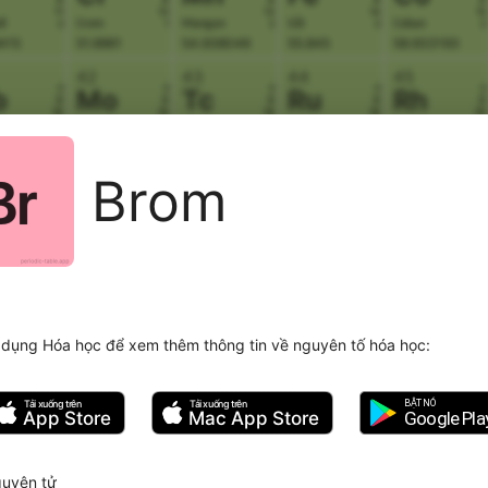
11
13
13
14
15
di
2
Crom
1
Mangan
2
Sắt
2
Coban
2
415
51.9961
54.938046
55.845
58.933193
42
43
44
45
2
2
2
2
2
b
Mo
Tc
Ru
Rh
8
8
8
8
8
18
18
18
18
18
12
13
13
15
16
Molypden
Tecneti
Rutheni
Rhodi
1
1
2
1
1
0638
95.96
98
101.07
102.9055
Brom
74
75
76
77
2
2
2
2
2
a
W
Re
Os
Ir
8
8
8
8
8
18
18
18
18
18
32
32
32
32
32
li
11
Vonfram
12
Rheni
13
Osmi
14
Iridi
15
2
2
2
2
2
94788
183.84
186.207
190.23
192.217
106
107
108
109
2
2
2
2
2
8
8
8
8
8
b
Sg
Bh
Hs
Mt
18
18
18
18
18
32
32
32
32
32
32
32
32
32
32
i
Seaborgi
Bohri
Hassi
Meitneri
 dụng Hóa học để xem thêm thông tin về nguyên tố hóa học
:
11
12
13
14
15
271
272
270
278.16
2
2
2
2
2
Tải xuống trên
Tải xuống trên
BẬT NÓ
App Store
Mac
App Store
Google Pla
60
61
62
63
2
2
2
2
2
Nd
Pm
Sm
Eu
8
8
8
8
8
18
18
18
18
18
21
22
23
24
25
guyên tử