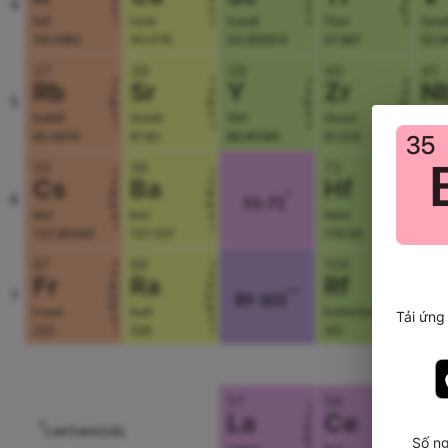
4
8
8
9
10
Kali
1
Canxi
2
Scandi
2
Titan
2
Vana
39.0983
40.078
44.955914
47.867
50.9
37
38
39
40
41
2
2
2
2
Rb
Sr
Y
Zr
N
8
8
8
8
5
18
18
18
18
8
8
9
10
Rubiđi
Stronti
Yttri
Zirconi
Niobi
1
2
2
2
85.4678
87.62
88.90585
91.224
92.9
55
56
72
73
2
2
2
Cs
Ba
Hf
T
8
8
8
18
18
18
6
*
51-71
18
18
32
Xêzi
8
Bari
8
Hafni
10
Tanta
1
2
2
132.90546
137.327
178.49
180.
87
88
104
105
2
2
2
8
8
8
Fr
Ra
Rf
D
18
18
18
7
**
32
32
32
89-103
18
18
32
Franxi
Radi
Rutherfordi
Dubn
Tải ứng
8
8
10
223
226
261
268
1
2
2
57
58
59
2
2
La
Ce
Pr
8
8
*
18
18
Lantanoids
18
19
Số n