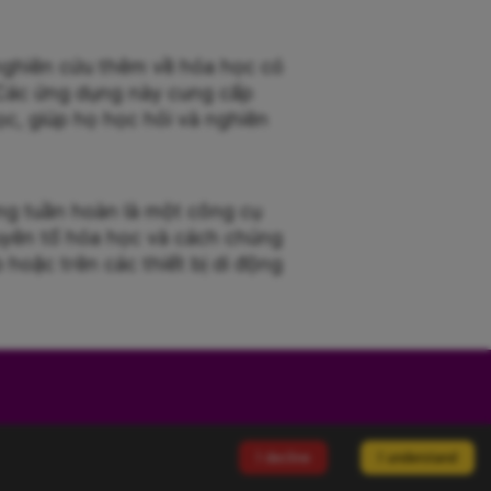
ghiên cứu thêm về hóa học có
 Các ứng dụng này cung cấp
c, giúp họ học hỏi và nghiên
ảng tuần hoàn là một công cụ
uyên tố hóa học và cách chúng
oặc trên các thiết bị di động
I decline
I understand