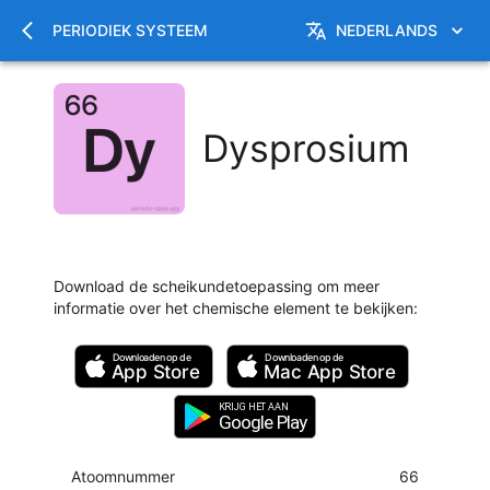
PERIODIEK SYSTEEM
NEDERLANDS
Dysprosium
Download de scheikundetoepassing om meer
informatie over het chemische element te bekijken
:
Downloaden op de
Downloaden op de
App Store
Mac
App Store
KRIJG HET AAN
Google Play
Atoomnummer
66