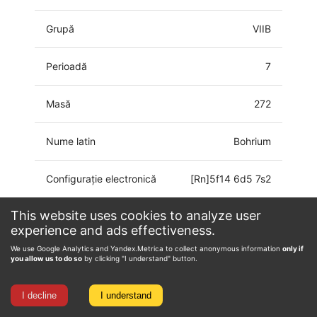
Grupă
VIIB
Perioadă
7
Masă
272
Nume latin
Bohrium
Configurație electronică
[Rn]5f14 6d5 7s2
This website uses cookies to analyze user
Starea de oxidare
0, 3, 4, 5, 7
experience and ads effectiveness.
We use Google Analytics and Yandex.Metrica to collect anonymous information
only if
you allow us to do so
by clicking "I understand" button.
I decline
I understand