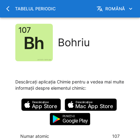
TABELUL PERIODIC
ROMÂNĂ
Bohriu
Descărcați aplicația Chimie pentru a vedea mai multe
informații despre elementul chimic
:
Descărcați pe
Descărcați pe
App Store
Mac
App Store
PUNEȚI-O
Google Play
Numar atomic
107