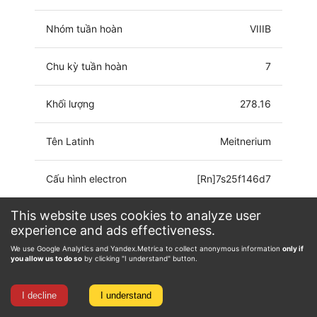
Nhóm tuần hoàn
VIIIB
Chu kỳ tuần hoàn
7
Khối lượng
278.16
Tên Latinh
Meitnerium
Cấu hình electron
[Rn]7s25f146d7
This website uses cookies to analyze user
Trạng thái ôxy hóa
0, 1, 3, 4, 6, 8, 9
experience and ads effectiveness.
We use Google Analytics and Yandex.Metrica to collect anonymous information
only if
you allow us to do so
by clicking "I understand" button.
I decline
I understand