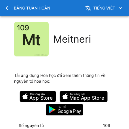
BẢNG TUẦN HOÀN
TIẾNG VIỆT
Meitneri
Tải ứng dụng Hóa học để xem thêm thông tin về
nguyên tố hóa học
:
Tải xuống trên
Tải xuống trên
App Store
Mac
App Store
BẬT NÓ
Google Play
Số nguyên tử
109