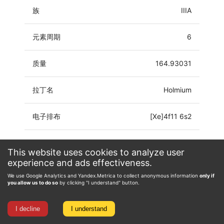
族
IIIA
元素周期
6
质量
164.93031
拉丁名
Holmium
电子排布
[Xe]4f11 6s2
氧化态
0, 1, 2, 3
This website uses cookies to analyze user
experience and ads effectiveness.
We use Google Analytics and Yandex.Metrica to collect anonymous information
only if
you allow us to do so
by clicking "I understand" button.
I decline
I understand