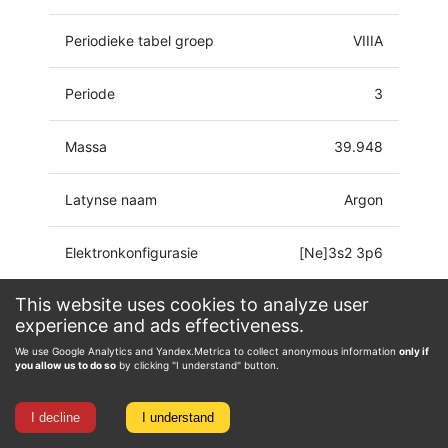
Periodieke tabel groep
VIIIA
Periode
3
Massa
39.948
Latynse naam
Argon
Elektronkonfigurasie
[Ne]3s2 3p6
This website uses cookies to analyze user
Oksidasie toestand
0
experience and ads effectiveness.
We use Google Analytics and Yandex.Metrica to collect anonymous information
only if
you allow us to do so
by clicking "I understand" button.
I decline
I understand