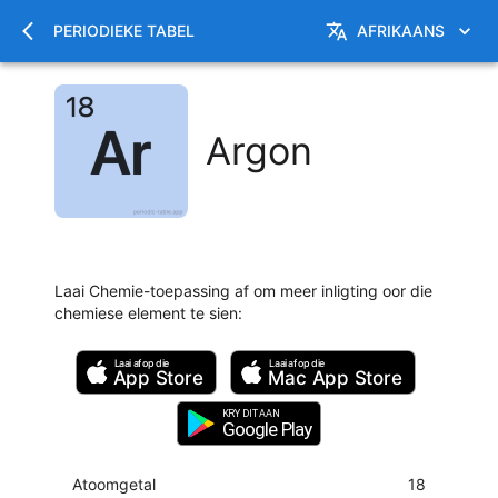
PERIODIEKE TABEL
AFRIKAANS
Argon
Laai Chemie-toepassing af om meer inligting oor die
chemiese element te sien
:
Laai af op die
Laai af op die
App Store
Mac
App Store
KRY DIT AAN
Google Play
Atoomgetal
18