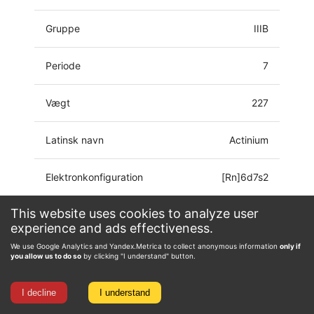
Gruppe
IIIB
Periode
7
Vægt
227
Latinsk navn
Actinium
Elektronkonfiguration
[Rn]6d7s2
This website uses cookies to analyze user
Oxidationstilstand
0, 2, 3
experience and ads effectiveness.
We use Google Analytics and Yandex.Metrica to collect anonymous information
only if
you allow us to do so
by clicking "I understand" button.
I decline
I understand