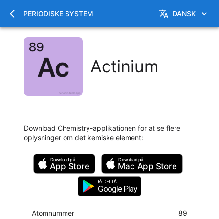
PERIODISKE SYSTEM
DANSK
Actinium
Download Chemistry-applikationen for at se flere
oplysninger om det kemiske element
:
Download på
Download på
App Store
Mac
App Store
FÅ DET PÅ
Google Play
Atomnummer
89