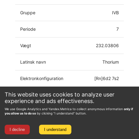
Gruppe
IVB
Periode
7
Vægt
232.03806
Latinsk navn
Thorium
Elektronkonfiguration
[Rn]6d2 7s2
This website uses cookies to analyze user
Oxidationstilstand
0, 1, 2, 3, 4
experience and ads effectiveness.
We use Google Analytics and Yandex.Metrica to collect anonymous information
only if
you allow us to do so
by clicking "I understand" button.
I decline
I understand