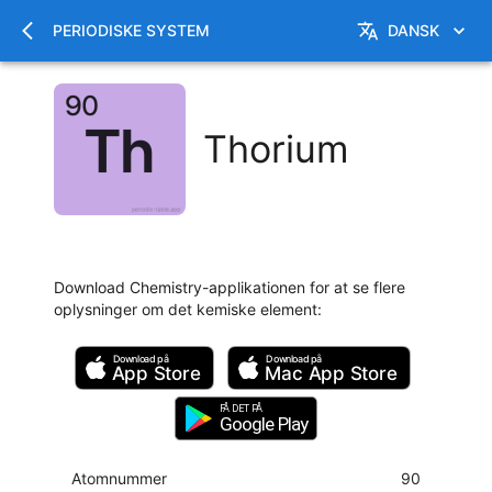
PERIODISKE SYSTEM
DANSK
Thorium
Download Chemistry-applikationen for at se flere
oplysninger om det kemiske element
:
Download på
Download på
App Store
Mac
App Store
FÅ DET PÅ
Google Play
Atomnummer
90