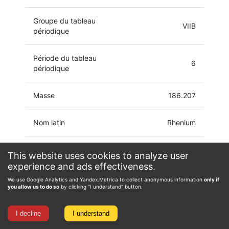
Groupe du tableau
VIIB
périodique
Période du tableau
6
périodique
Masse
186.207
Nom latin
Rhenium
Configuration
This website uses cookies to analyze user
[Xe]4f14 5d5 6s2
électronique
experience and ads effectiveness.
We use Google Analytics and Yandex.Metrica to collect anonymous information
only if
-3, -1, 0, 1, 2, 3, 4,
you allow us to do so
by clicking "I understand" button.
État d'oxydation
5, 6, 7
I decline
I understand