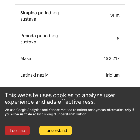
Skupina periodnog
VIIIB
sustava
Perioda periodnog
6
sustava
Masa
192.217
Latinski naziv
Iridium
Elektronski omotač
This website uses cookies to analyze user
[Xe]4f14 5d7 6s2
atoma
experience and ads effectiveness.
We use Google Analytics and Yandex.Metrica to collect anonymous information
only if
-3, -1, 0, 1, 2, 3, 4, 5,
you allow us to do so
by clicking "I understand" button.
Oksidacijsko stanje
6, 7, 8, 9
I decline
I understand