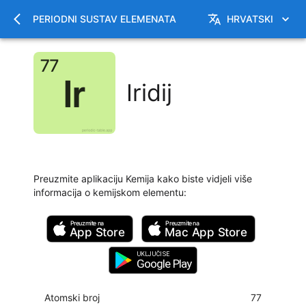
PERIODNI SUSTAV ELEMENATA
HRVATSKI
Iridij
Preuzmite aplikaciju Kemija kako biste vidjeli više
informacija o kemijskom elementu
:
Preuzmite na
Preuzmite na
App Store
Mac
App Store
UKLJUČI SE
Google Play
Atomski broj
77