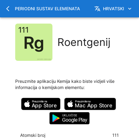
PERIODNI SUSTAV ELEMENATA
HRVATSKI
Roentgenij
Preuzmite aplikaciju Kemija kako biste vidjeli više
informacija o kemijskom elementu
:
Preuzmite na
Preuzmite na
App Store
Mac
App Store
UKLJUČI SE
Google Play
Atomski broj
111