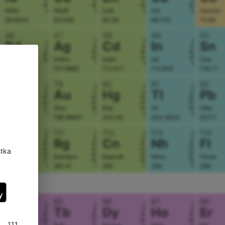
16
18
18
18
Nikiel
2
Miedź
1
Cynk
2
Gal
3
German
58.6934
63.546
65.38
69.723
72.63
46
47
48
49
50
2
2
2
Pd
Ag
Cd
In
Sn
2
8
8
8
8
18
18
18
18
18
18
18
Pallad
18
Srebro
Kadm
Ind
Cyna
1
2
3
106.42
107.8682
112.411
114.818
118.71
78
79
80
81
82
2
2
2
2
Pt
Au
Hg
Tl
Pb
8
8
8
8
18
18
18
18
32
32
32
32
Platyna
17
Złoto
18
Rtęć
18
Tal
18
Ołów
1
1
2
3
195.084
196.96657
200.59
204.3833
207.2
110
111
112
113
114
2
2
2
2
8
8
8
8
Ds
Rg
Cn
Nh
Fl
18
18
18
18
32
32
32
32
stka
32
32
32
32
Darmsztadt
Roentgen
Kopernik
Nihon
Flerow
17
18
18
18
281.17
281.16
285
284
289
1
1
2
3
y
64
65
66
67
68
2
2
2
2
Gd
Tb
Dy
Ho
Er
8
8
8
8
18
18
18
18
25
27
28
29
111