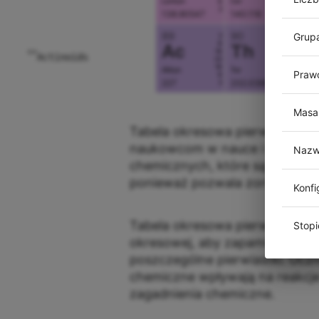
Lantan
9
Cer
9
Praz
2
2
138.90547
140.116
140
89
90
91
Grup
2
2
8
8
Ac
Th
P
18
18
**
Actinoids
32
32
18
18
Aktyn
Tor
Prota
Praw
9
10
227
232.03806
231.
2
2
Masa
Tabela okresowa pierwiastków 
naukowcom w nauce i badaniu c
Nazw
chemicznych, które są uporzą
ponieważ pozwala zorientować 
Konfi
Tabela okresowa pierwiastków 
Stopi
okresowej, aby zapamiętać i zr
poszczególne pierwiastki. Uczn
chemiczne wpływają na reakcje
zagadnienia chemiczne.