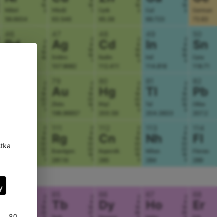
16
18
18
18
Nikiel
2
Miedź
1
Cynk
2
Gal
3
German
58.6934
63.546
65.38
69.723
72.63
46
47
48
49
50
2
2
2
Pd
Ag
Cd
In
Sn
2
8
8
8
8
18
18
18
18
18
18
18
Pallad
18
Srebro
Kadm
Ind
Cyna
1
2
3
106.42
107.8682
112.411
114.818
118.71
78
79
80
81
82
2
2
2
2
Pt
Au
Hg
Tl
Pb
8
8
8
8
18
18
18
18
32
32
32
32
Platyna
17
Złoto
18
Rtęć
18
Tal
18
Ołów
1
1
2
3
195.084
196.96657
200.59
204.3833
207.2
110
111
112
113
114
2
2
2
2
8
8
8
8
Ds
Rg
Cn
Nh
Fl
18
18
18
18
32
32
32
32
stka
32
32
32
32
Darmsztadt
Roentgen
Kopernik
Nihon
Flerow
17
18
18
18
281.17
281.16
285
284
289
1
1
2
3
y
64
65
66
67
68
2
2
2
2
Gd
Tb
Dy
Ho
Er
8
8
8
8
18
18
18
18
25
27
28
29
80