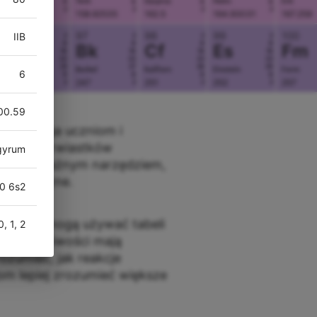
Gadolin
9
Terb
8
Dysproz
8
Holm
8
Erb
2
2
2
2
157.25
158.92535
162.5
164.93031
167.259
96
97
98
99
100
IIB
2
2
2
2
8
8
8
8
Cm
Bk
Cf
Es
Fm
18
18
18
18
32
32
32
32
25
27
28
29
Kiur
Berkel
Kaliforn
Einstein
Ferm
6
9
8
8
8
247
247
251
252
257
2
2
2
2
00.59
re pomaga uczniom i
anych pierwiastków
gyrum
wa jest ważnym narzędziem,
i chemiczne.
0 6s2
zniowie mogą używać tabeli
0, 1, 2
kie właściwości mają
ozumieć, jak reakcje
m lepiej zrozumieć większe