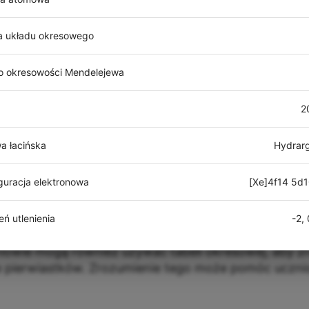
eodym
8
Neodym
8
Promet
8
Samar
8
Europ
8
2
2
2
2
2
.90765
144.242
145
150.36
151.964
92
93
94
95
a układu okresowego
2
2
2
2
2
8
8
8
8
8
a
U
Np
Pu
Am
18
18
18
18
18
32
32
32
32
32
20
21
22
24
25
ktyn
Uran
Neptun
Pluton
Ameryk
o okresowości Mendelejewa
9
9
9
8
8
03587
238.02892
237
244
243
2
2
2
2
2
2
chemicznych to niezwykle przydatne narzędzie, któ
hemii. Tabela okresowa składa się z wszystkich zn
a łacińska
Hydrar
dkowane według ich liczby atomowej. Tabela okreso
się, jakie właściwości mają poszczególne pierwiastk
guracja elektronowa
[Xe]4f14 5d1
chemicznych jest niezwykle przydatna w szkole. Uc
eń utlenienia
-2, 
ozumieć, jakie pierwiastki chemiczne są dostępne i ja
iowie mogą również używać tabeli okresowej, aby zr
 pierwiastków. Zrozumienie tego może pomóc ucznio