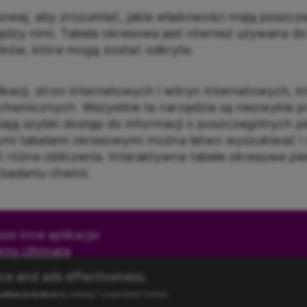
wej, aby zrozumieć, jakie właściwości mają poszcze
iędzy nimi. Tabela okresowa jest również używana d
ków, które mogą zostać odkryte.
ikacji, stron internetowych i witryn internetowych, k
chemicznych. Wszystkie te narzędzia są niezwykle pr
ą szybki dostęp do informacji o poszczególnych pie
ymi tabelami okresowymi można łatwo wyszukiwać i 
różne obliczenia. Interaktywne tabele okresowe p
badaniu chemii.
e inne aplikacje:
nts Ultimate
ce and ads effectiveness.
r
u allow us to do so
by clicking "I understand" button.