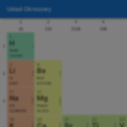
Układ Okresowy
1
2
3
4
IA
IIA
IIIB
IVB
1
H
1
1
Wodór
1.00794
3
4
Li
Be
2
2
2
1
2
Lit
Beryl
6.941
9.012182
11
12
Na
Mg
2
2
3
8
8
1
2
Sód
Magnez
22.989769
24.305
19
20
21
22
23
K
Ca
Sc
Ti
V
2
2
2
2
8
8
8
8