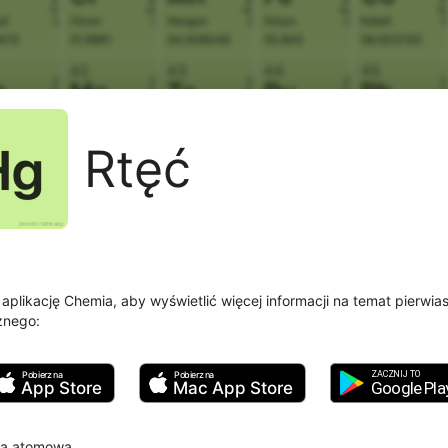
11
13
13
14
15
ad
2
Chrom
1
Mangan
2
Żelazo
2
Kobalt
2
415
51.9961
54.938046
55.845
58.933193
42
43
44
45
2
2
2
2
2
b
Mo
Tc
Ru
Rh
8
8
8
8
8
18
18
18
18
18
12
13
13
15
16
Molibden
Technet
Ruten
Rod
1
1
2
1
1
0638
95.96
98
101.07
102.9055
Rtęć
74
75
76
77
2
2
2
2
2
a
W
Re
Os
Ir
8
8
8
8
8
18
18
18
18
18
32
32
32
32
32
l
11
Wolfram
12
Ren
13
Osm
14
Iryd
15
2
2
2
2
2
94788
183.84
186.207
190.23
192.217
106
107
108
109
2
2
2
2
2
8
8
8
8
8
b
Sg
Bh
Hs
Mt
18
18
18
18
18
32
32
32
32
32
 aplikację Chemia, aby wyświetlić więcej informacji na temat pierwia
32
32
32
32
32
Seaborg
Bohr
Has
Meitner
znego
:
11
12
13
14
15
271
272
270
278.16
2
2
2
2
2
Pobierz na
Pobierz na
ZACZNIJ TO
App Store
Mac
App Store
Google Pla
60
61
62
63
2
2
2
2
2
Nd
Pm
Sm
Eu
8
8
8
8
8
18
18
18
18
18
21
22
23
24
25
ba atomowa