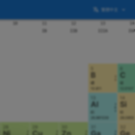
繁體中文
10
11
12
13
14
IB
IIB
IIIA
IV
5
6
B
C
2
3
硼
碳
10.811
12.0107
13
14
Al
Si
2
8
3
鋁
硅
26.981539
28.0855
28
29
30
31
32
Ni
Cu
Zn
Ga
Ge
2
2
2
2
8
8
8
8