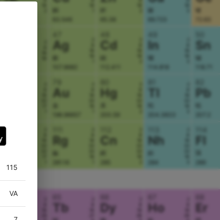
16
18
18
18
鎳
2
銅
1
鋅
2
鎵
3
锗
58.6934
63.546
65.38
69.723
72.63
46
47
48
49
50
2
2
2
Pd
Ag
Cd
In
Sn
2
8
8
8
8
18
18
18
18
18
18
18
钯
18
銀
鎘
铟
锡
1
2
3
106.42
107.8682
112.411
114.818
118.71
78
79
80
81
82
2
2
2
2
Pt
Au
Hg
Tl
Pb
8
8
8
8
18
18
18
18
32
32
32
32
铂
17
金
18
汞
18
铊
18
铅
1
1
2
3
195.084
196.96657
200.59
204.3833
207.2
110
111
112
113
114
2
2
2
2
8
8
8
8
Ds
Rg
Cn
Nh
Fl
y
18
18
18
18
32
32
32
32
32
32
32
32
𫟼
錀
鎶
鉨
𫓧
17
18
18
18
281.17
281.16
285
284
289
1
1
2
3
115
VA
64
65
66
67
68
2
2
2
2
Gd
Tb
Dy
Ho
Er
8
8
8
8
18
18
18
18
25
27
28
29
7