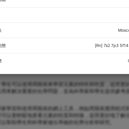
8
钕
8
钷
8
钐
8
銪
8
2
2
2
2
2
.90765
144.242
145
150.36
151.964
92
93
94
95
2
2
2
2
2
8
8
8
8
8
a
U
Np
Pu
Am
18
18
18
18
18
32
32
32
32
32
20
21
22
24
25
鈾
錼
鈈
鎇
名
Mosc
9
9
9
8
8
03587
238.02892
237
244
243
2
2
2
2
2
組態
[Rn] 7s2 7p3 5f1
生和科學家了解元素的特性和性質。周期表是一個由元素
個重要工具。它能夠讓學生和科學家通過查看原子量、這
態
科學分析和研究。
，學生可以使用周期表來學習元素的特性和性質，從而更
以用來解決重要的化學問題，並為科學家和學生提供參考
學家學習和使用周期表的網上工具，例如周期表應用程式
家可以更輕鬆地查看元素的性質和特徵，從而更好地了解
可以幫助學生和科學家做出準確的化學分析和研究。