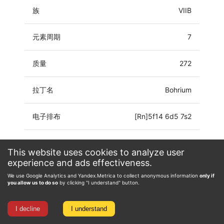
族
VIIB
元素周期
7
质量
272
拉丁名
Bohrium
电子排布
[Rn]5f14 6d5 7s2
氧化态
0, 3, 4, 5, 7
This website uses cookies to analyze user
experience and ads effectiveness.
We use Google Analytics and Yandex.Metrica to collect anonymous information
only if
you allow us to do so
by clicking "I understand" button.
I decline
I understand