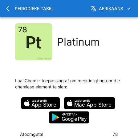
PERIODIEKE TABEL
AFRIKAANS
Platinum
Laai Chemie-toepassing af om meer inligting oor die
chemiese element te sien
:
Laai af op die
Laai af op die
App Store
Mac
App Store
KRY DIT AAN
Google Play
Atoomgetal
78