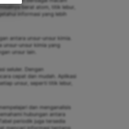
n kimia dari berbagai macam
isalnya berat atom, titik lebur,
etahui informasi yang lebih
an antara unsur-unsur kimia.
ia unsur-unsur kimia yang
gan unsur lain.
si seluler. Dengan
ecara cepat dan mudah. Aplikasi
iap unsur, seperti titik lebur,
mempelajari dan menganalisis
t memahami hubungan antara
abel periodik juga tersedia
pat mencari informasi tentang