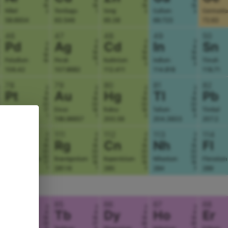
16
18
18
18
Nikel
2
Tembaga
1
Seng
2
Galium
3
Germani
58.6934
63.546
65.38
69.723
72.63
46
47
48
49
50
2
2
2
Pd
Ag
Cd
In
Sn
2
8
8
8
8
18
18
18
18
18
18
18
Paladium
18
Perak
Kadmium
Indium
Timah
1
2
3
106.42
107.8682
112.411
114.818
118.71
78
79
80
81
82
2
2
2
2
Pt
Au
Hg
Tl
Pb
8
8
8
8
18
18
18
18
32
32
32
32
Platina
17
Emas
18
Raksa
18
Talium
18
Timbal
1
1
2
3
195.084
196.96657
200.59
204.3833
207.2
110
111
112
113
114
2
2
2
2
8
8
8
8
Ds
Rg
Cn
Nh
Fl
18
18
18
18
32
32
32
32
32
32
32
32
Darmstadtium
Roentgenium
Kopernisium
Nihonium
Flerovium
17
18
18
18
281.17
281.16
285
284
289
1
1
2
3
64
65
66
67
68
2
2
2
2
Gd
Tb
Dy
Ho
Er
:
8
8
8
8
18
18
18
18
25
27
28
29