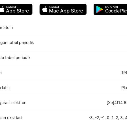
eodimium
8
Neodimium
8
Prometium
8
Samarium
8
Europium
8
2
2
2
2
2
.90765
144.242
145
150.36
151.964
Unduh di
Unduh di
DAPATKAN
App Store
Mac
App Store
Google Pla
92
93
94
95
2
2
2
2
2
8
8
8
8
8
a
U
Np
Pu
Am
18
18
18
18
18
32
32
32
32
32
r atom
20
21
22
24
25
ktinium
Uranium
Neptunium
Plutonium
Amerisium
9
9
9
8
8
03587
238.02892
237
244
243
2
2
2
2
2
gan tabel periodik
 yang menggambarkan susunan unsur-unsur kimia yan
de tabel periodik
nsur kimia berdasarkan nomor atom mereka, dan me
ain. Tabel Periodik adalah alat yang sangat berguna 
pelajari dan menganalisis karakteristik kimia yan
a
19
latin
Pl
mbol, nama, massa atom dan nomor atom. Masing-masin
, yang merupakan jumlah proton dalam inti atom. S
gurasi elektron
[Xe]4f14 5
apat digunakan untuk menentukan massa atom. Simbo
r.
an oksidasi
-3, -2, -1, 0, 1, 2, 3, 