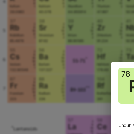
4
8
8
9
10
Kalium
1
Kalsium
2
Skandium
2
Titanium
2
Vana
39.0983
40.078
44.955914
47.867
50.9
37
38
39
40
41
2
2
2
2
Rb
Sr
Y
Zr
N
8
8
8
8
5
18
18
18
18
8
8
9
10
Rubidium
Stronsium
Itrium
Zirkonium
Niob
1
2
2
2
85.4678
87.62
88.90585
91.224
92.9
55
56
72
73
2
2
2
Cs
Ba
Hf
T
8
8
8
18
18
18
6
*
51-71
18
18
32
Sesium
8
Barium
8
Hafnium
10
Tant
1
2
2
132.90546
137.327
178.49
180.
87
88
104
105
2
2
2
8
8
8
Fr
Ra
Rf
D
18
18
18
7
**
32
32
32
89-103
18
18
32
Fransium
Radium
Rutherfordium
Dubn
8
8
10
223
226
261
268
1
2
2
57
58
59
2
2
La
Ce
Pr
Unduh ap
8
8
*
18
18
Lantanoids
18
19