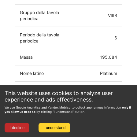
Gruppo della tavola
VIIIB
periodica
Periodo della tavola
6
periodica
Massa
195.084
Nome latino
Platinum
Configurazione
This website uses cookies to analyze user
[Xe]4f14 5d9 6s
elettronica
experience and ads effectiveness.
We use Google Analytics and Yandex.Metrica to collect anonymous information
only if
-3, -2, -1, 0, 1, 2, 3,
you allow us to do so
by clicking "I understand" button.
Stato di ossidazione
4, 5, 6
I decline
I understand