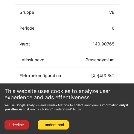
Gruppe
VB
Periode
6
Vægt
140.90765
Latinsk navn
Praseodymium
Elektronkonfiguration
[Xe]4f3 6s2
This website uses cookies to analyze user
Oxidationstilstand
0, 2, 3, 4, 5
experience and ads effectiveness.
We use Google Analytics and Yandex.Metrica to collect anonymous information
only if
you allow us to do so
by clicking "I understand" button.
I decline
I understand