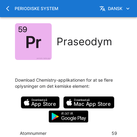
PERIODISKE SYSTEM
DANSK
Praseodym
Download Chemistry-applikationen for at se flere
oplysninger om det kemiske element
:
Download på
Download på
App Store
Mac
App Store
FÅ DET PÅ
Google Play
Atomnummer
59