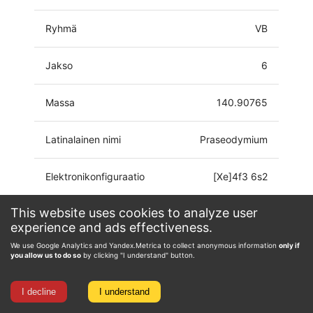
Ryhmä
VB
Jakso
6
Massa
140.90765
Latinalainen nimi
Praseodymium
Elektronikonfiguraatio
[Xe]4f3 6s2
This website uses cookies to analyze user
Hapetustila
0, 2, 3, 4, 5
experience and ads effectiveness.
We use Google Analytics and Yandex.Metrica to collect anonymous information
only if
you allow us to do so
by clicking "I understand" button.
I decline
I understand