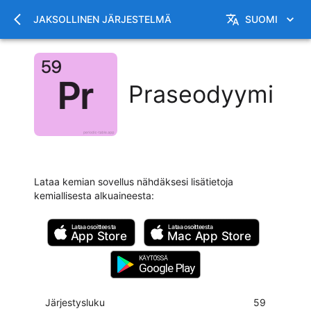
JAKSOLLINEN JÄRJESTELMÄ
SUOMI
Praseodyymi
Lataa kemian sovellus nähdäksesi lisätietoja
kemiallisesta alkuaineesta
:
Lataa osoitteesta
Lataa osoitteesta
App Store
Mac
App Store
KÄYTÖSSÄ
Google Play
Järjestysluku
59