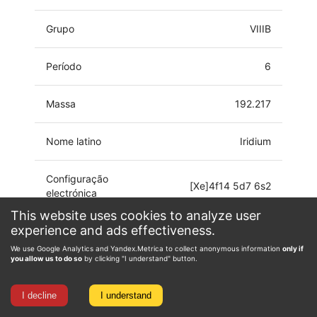
Grupo
VIIIB
Período
6
Massa
192.217
Nome latino
Iridium
Configuração
[Xe]4f14 5d7 6s2
electrónica
This website uses cookies to analyze user
experience and ads effectiveness.
Estado de
-3, -1, 0, 1, 2, 3, 4, 5, 6,
oxidação
7, 8, 9
We use Google Analytics and Yandex.Metrica to collect anonymous information
only if
you allow us to do so
by clicking "I understand" button.
I decline
I understand