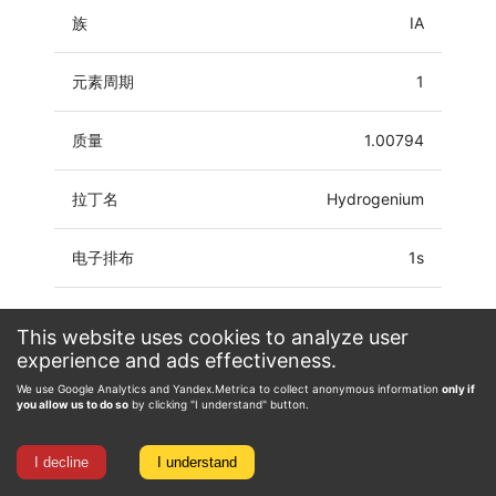
族
IA
元素周期
1
质量
1.00794
拉丁名
Hydrogenium
电子排布
1s
氧化态
-1, 0, 1
This website uses cookies to analyze user
experience and ads effectiveness.
We use Google Analytics and Yandex.Metrica to collect anonymous information
only if
you allow us to do so
by clicking "I understand" button.
I decline
I understand