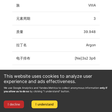
族
VIIIA
元素周期
3
质量
39.948
拉丁名
Argon
电子排布
[Ne]3s2 3p6
氧化态
0
This website uses cookies to analyze user
experience and ads effectiveness.
We use Google Analytics and Yandex.Metrica to collect anonymous information
only if
you allow us to do so
by clicking "I understand" button.
I decline
I understand