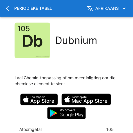
PERIODIEKE TABEL
AFRIKAANS
Dubnium
Laai Chemie-toepassing af om meer inligting oor die
chemiese element te sien
:
Laai af op die
Laai af op die
App Store
Mac
App Store
KRY DIT AAN
Google Play
Atoomgetal
105