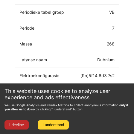
Periodieke tabel groep
VB
Periode
7
Massa
268
Latynse naam
Dubnium
Elektronkonfigurasie
[Rn]5f14 6d3 7s2
This website uses cookies to analyze user
Oksidasie toestand
0, 3, 4, 5
experience and ads effectiveness.
We use Google Analytics and Yandex.Metrica to collect anonymous information
only if
you allow us to do so
by clicking "I understand" button.
I decline
I understand