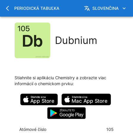
PERIODICKÁ TABUĽKA
SLOVENČINA
Dubnium
Stiahnite si aplikáciu Chemistry a zobrazte viac
informácií o chemickom prvku
:
Stiahnite si na
Stiahnite si na
App Store
Mac
App Store
ZÍSKAJTE TO
Google Play
Atómové číslo
105