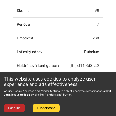
Skupina
VB
Perióda
7
Hmotnosť
268
Latinský názov
Dubnium
Elektrónová konfigurácia
[Rn]5f14 6d3 7s2
This website uses cookies to analyze user
Oxidačné číslo
0, 3, 4, 5
experience and ads effectiveness.
We use Google Analytics and Yandex.Metrica to collect anonymous information
only if
you allow us to do so
by clicking "I understand" button.
I decline
I understand