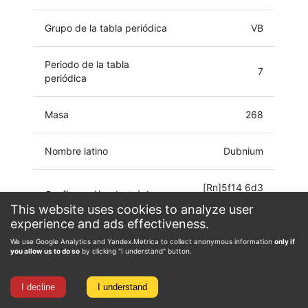
Grupo de la tabla periódica
VB
Periodo de la tabla
7
periódica
Masa
268
Nombre latino
Dubnium
[Rn]5f14 6d3
Configuración electrónica
7s2
This website uses cookies to analyze user
experience and ads effectiveness.
Estado de oxidación
0, 3, 4, 5
We use Google Analytics and Yandex.Metrica to collect anonymous information
only if
you allow us to do so
by clicking "I understand" button.
I decline
I understand