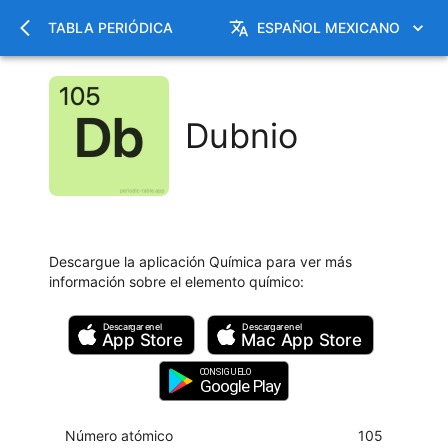
TABLA PERIÓDICA
ESPAÑOL MEXICANO
Dubnio
Descargue la aplicación Química para ver más
información sobre el elemento químico
:
Descargar en el
Descargar en el
App Store
Mac
App Store
CONSIGUELO
Google Play
Número atómico
105