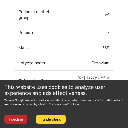
Periodieke tabel
IVA
groep
Periode
7
Massa
289
Latynse naam
Flerovium
[Rn] 7s27p2 5f14
Elektronkonfigurasie
6d10
This website uses cookies to analyze user
experience and ads effectiveness.
Oksidasie toestand
0, 1, 2, 4, 6
We use Google Analytics and Yandex.Metrica to collect anonymous information
only if
you allow us to do so
by clicking "I understand" button.
I decline
I understand