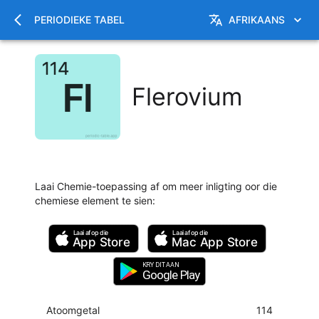
PERIODIEKE TABEL
AFRIKAANS
Flerovium
Laai Chemie-toepassing af om meer inligting oor die
chemiese element te sien
:
Laai af op die
Laai af op die
App Store
Mac
App Store
KRY DIT AAN
Google Play
Atoomgetal
114