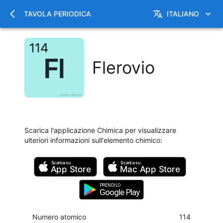
TAVOLA PERIODICA
ITALIANO
Flerovio
Scarica l'applicazione Chimica per visualizzare
ulteriori informazioni sull'elemento chimico
:
Scarica su
Scarica su
App Store
Mac
App Store
PRENDILO
Google Play
Numero atomico
114