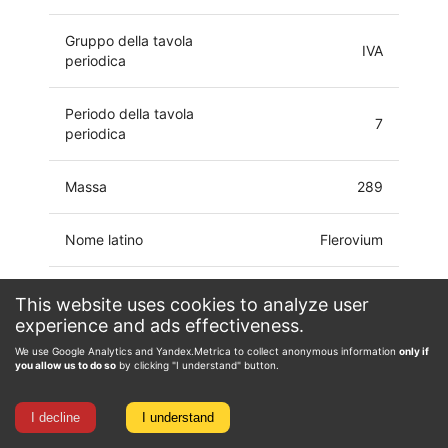
Gruppo della tavola
IVA
periodica
Periodo della tavola
7
periodica
Massa
289
Nome latino
Flerovium
Configurazione
[Rn] 7s27p2 5f14
This website uses cookies to analyze user
elettronica
6d10
experience and ads effectiveness.
We use Google Analytics and Yandex.Metrica to collect anonymous information
only if
Stato di ossidazione
0, 1, 2, 4, 6
you allow us to do so
by clicking "I understand" button.
I decline
I understand